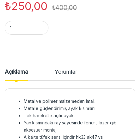
₺
250,00
₺
400,00
ÇATAL AYAKLI EL TUTAMAĞI A KALİTE quantity
Açıklama
Yorumlar
Metal ve polimer malzemeden imal.
Metalle güçlendirilmiş ayak kısımları.
Tek hareketle açılır ayak.
Yan kısmındaki ray sayesinde fener , lazer gibi
aksesuar montajı
A kalite tüfek serisi içindir hk33 ak47 vs