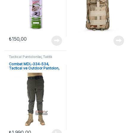
₺
150,00
Tactical Pantolonlar
,
Taktik
Ekipmanlar
Combat MDL-334-534,
Tactical ve Outdoor Pantolon,
Likra’lı, Koyu Haki
₺
1.990,00