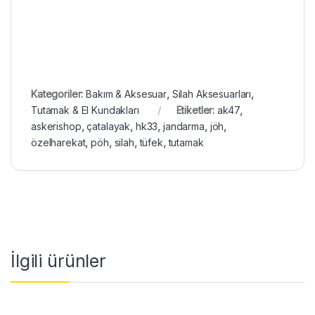
Kategoriler:
Bakım & Aksesuar
,
Silah Aksesuarları
,
Tutamak & El Kundakları
Etiketler:
ak47
,
askerishop
,
çatalayak
,
hk33
,
jandarma
,
jöh
,
özelharekat
,
pöh
,
silah
,
tüfek
,
tutamak
İlgili ürünler