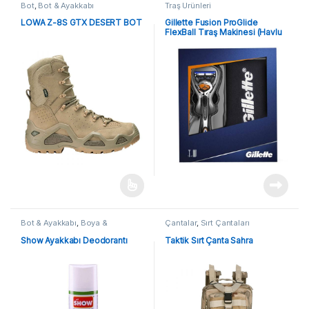
Bot
,
Bot & Ayakkabı
Traş Ürünleri
LOWA Z-8S GTX DESERT BOT
Gillette Fusion ProGlide
FlexBall Tıraş Makinesi (Havlu
Hediyeli)
Bot & Ayakkabı
,
Boya &
Çantalar
,
Sırt Çantaları
Tabanlıklar
Show Ayakkabı Deodorantı
Taktik Sırt Çanta Sahra