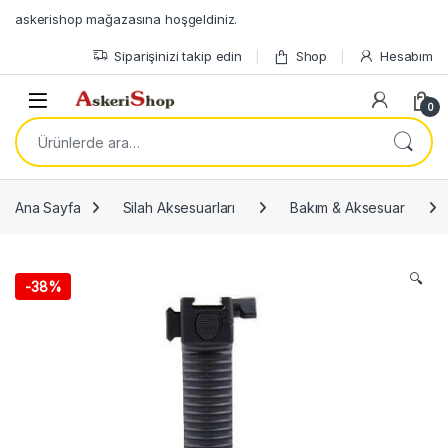
Skip to navigation
Skip to content
askerishop mağazasına hoşgeldiniz.
Siparişinizi takip edin
Shop
Hesabım
Open
0
Ara:
Ana Sayfa
Silah Aksesuarları
Bakım & Aksesuar
🔍
-
38%