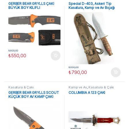
GERBER BEAR GRYLLS ÇAKI
Special D-403, Askeri Tip
BÜYÜK BOY KILIFLI
Kasatura, Kamp ve Av Bıçağı
₺
800,00
₺
550,00
₺
990,00
₺
790,00
Kasatura & Çakı
Kamp ve Av
,
Kasatura & Çakı
GERBER BEAR GRYLLS SCOUT
COLUMBIA A 123 ÇAKI
KÜÇÜK BOY AV KAMP ÇAKI