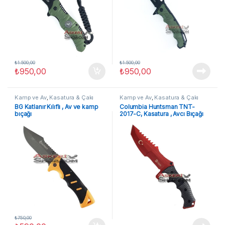
₺
1.500,00
₺
1.500,00
₺
950,00
₺
950,00
Kamp ve Av
,
Kasatura & Çakı
Kamp ve Av
,
Kasatura & Çakı
BG Katlanır Kılıflı , Av ve kamp
Columbia Huntsman TNT-
bıçağı
2017-C, Kasatura , Avcı Bıçağı
₺
750,00