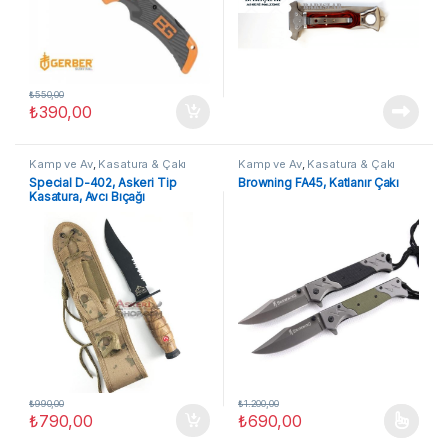
₺
550,00
₺
390,00
Kamp ve Av
,
Kasatura & Çakı
Kamp ve Av
,
Kasatura & Çakı
Special D-402, Askeri Tip
Browning FA45, Katlanır Çakı
Kasatura, Avcı Bıçağı
₺
990,00
₺
1.200,00
₺
790,00
₺
690,00
Bu ürünün birden fazla varyasyon