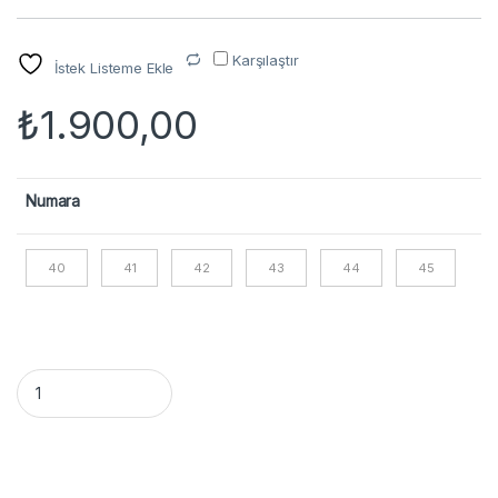
Karşılaştır
İstek Listeme Ekle
₺
1.900,00
Numara
40
41
42
43
44
45
Attack Tactical Bot Fermuarlı, Siyah quantity