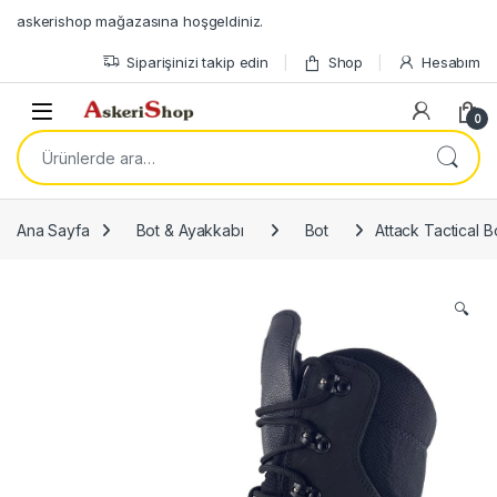
Skip to navigation
Skip to content
askerishop mağazasına hoşgeldiniz.
Siparişinizi takip edin
Shop
Hesabım
Open
0
Ara:
Ana Sayfa
Bot & Ayakkabı
Bot
Attack Tactical B
🔍