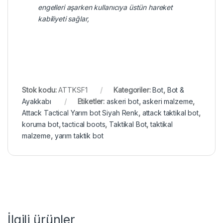
engelleri aşarken kullanıcıya üstün hareket
kabiliyeti sağlar,
Stok kodu:
ATTKSF1
Kategoriler:
Bot
,
Bot &
Ayakkabı
Etiketler:
askeri bot
,
askeri malzeme
,
Attack Tactical Yarım bot Siyah Renk
,
attack taktikal bot
,
koruma bot
,
tactical boots
,
Taktikal Bot
,
taktikal
malzeme
,
yarım taktik bot
İlgili ürünler