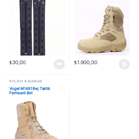
₺
30,00
₺
1.900,00
Bu ürünün birden fazla varyasyon
Bot
,
Bot & Ayakkabı
Vogel M1491 Bej Taktik
Fermuarlı Bot