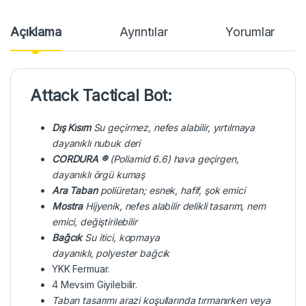
Açıklama
Ayrıntılar
Yorumlar
Attack Tactical Bot:
Dış Kısım
Su geçirmez, nefes
alabilir, yırtılmaya
dayanıklı nubuk deri
CORDURA
®
(
Poliamid
6.6) hava geçirgen,
dayanıklı örgü kumaş
Ara Taban
poliüretan; esnek, hafif, şok emici
Mostra
Hijyenik, nefes alabilir delikli tasarım, nem
emici, değiştirilebilir
Bağcık
S
u i
tici
, ko
pmaya
dayanıklı
,
polyester
bağcık
YKK Fermuar.
4 Mevsim Giyilebilir.
Taban tasarımı arazi koşullarında tırmanırken veya