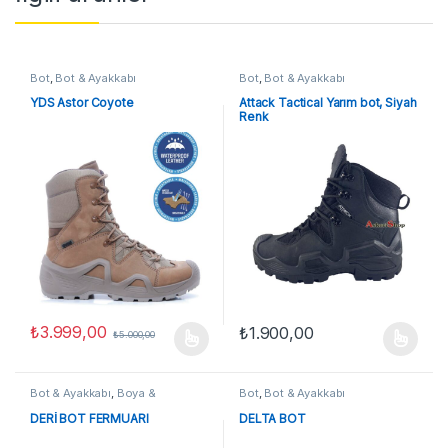
Bot
,
Bot & Ayakkabı
Bot
,
Bot & Ayakkabı
YDS Astor Coyote
Attack Tactical Yarım bot, Siyah
Renk
₺
3.999,00
₺
1.900,00
₺
5.000,00
Bu ürünün birden fazla varyasyonu var. Seçenekler ürün sayfasınd
Bu ürünün birden fazla varyasyon
Bot & Ayakkabı
,
Boya &
Bot
,
Bot & Ayakkabı
Tabanlıklar
DERİ BOT FERMUARI
DELTA BOT